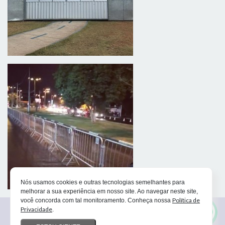
Nós usamos cookies e outras tecnologias semelhantes para
melhorar a sua experiência em nosso site. Ao navegar neste site,
Política de
você concorda com tal monitoramento. Conheça nossa
Privacidade
.
Ban Maq Locações - 2026 - Todos os direitos
reservados |
Política de privacidade