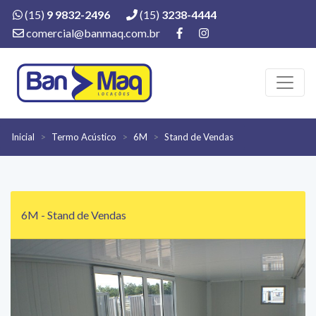
(15)
9 9832-2496
(15)
3238-4444
comercial@banmaq.com.br
Inicial
Termo Acústico
6M
Stand de Vendas
6M - Stand de Vendas